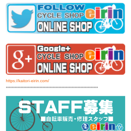
https://kaitori-eirin.com/
***************************************************************