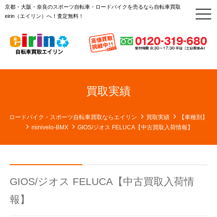
京都・大阪・奈良のスポーツ自転車・ロードバイクを売るなら自転車買取
t
eirin（エイリン）へ！査定無料！
o
g
g
l
e
n
a
v
i
g
買取実績
a
t
i
o
ロードバイク・スポーツ自転車買取ならエイリン
買取実績
【車種別】
n
minivelo-BMX
GIOS/ジオス FELUCA【中古買取入荷情報】
GIOS/ジオス FELUCA【中古買取入荷情
報】