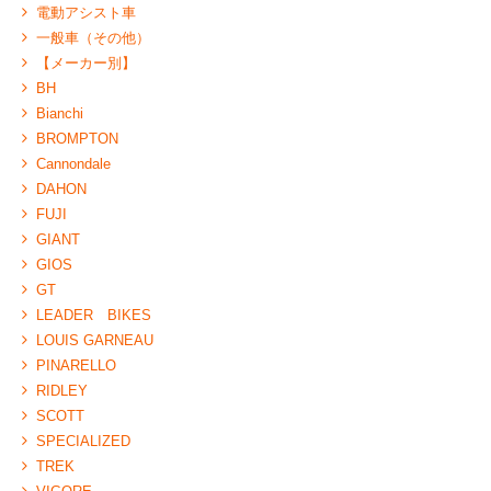
電動アシスト車
一般車（その他）
【メーカー別】
BH
Bianchi
BROMPTON
Cannondale
DAHON
FUJI
GIANT
GIOS
GT
LEADER BIKES
LOUIS GARNEAU
PINARELLO
RIDLEY
SCOTT
SPECIALIZED
TREK