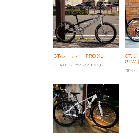
GT/ジ
GT/ジーティー PRO XL
GTW
2016.08.17 |
minivelo-BMX
,
GT
2016.05