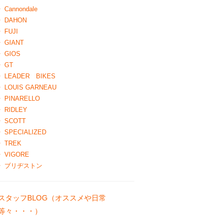
Cannondale
DAHON
FUJI
GIANT
GIOS
GT
LEADER BIKES
LOUIS GARNEAU
PINARELLO
RIDLEY
SCOTT
SPECIALIZED
TREK
VIGORE
ブリヂストン
スタッフBLOG（オススメや日常
等々・・・）