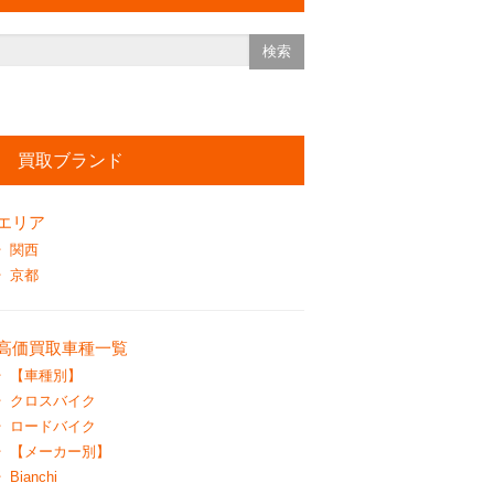
買取ブランド
エリア
関西
京都
高価買取車種一覧
【車種別】
クロスバイク
ロードバイク
【メーカー別】
Bianchi