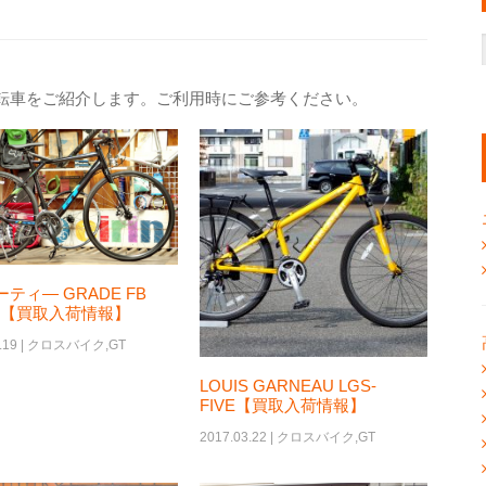
転車をご紹介します。ご利用時にご参考ください。
ーティ― GRADE FB
P【買取入荷情報】
.19 |
クロスバイク
,
GT
LOUIS GARNEAU LGS-
FIVE【買取入荷情報】
2017.03.22 |
クロスバイク
,
GT