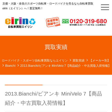
京都・大阪・奈良のスポーツ自転車・ロードバイクを売るなら自転車買取
t
eirin（エイリン）へ！査定無料！
o
g
g
l
e
n
a
v
i
g
買取実績
a
t
i
o
ロードバイク・スポーツ自転車買取ならエイリン
買取実績
【メーカー別】
n
Bianchi
2013.Bianchi/ビアンキ MiniVelo 7【商品紹介・中古買取入荷情報】
2013.Bianchi/ビアンキ MiniVelo 7【商品
紹介・中古買取入荷情報】