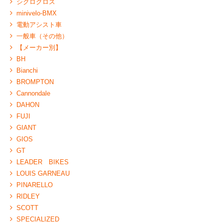
シクロクロス
minivelo-BMX
電動アシスト車
一般車（その他）
【メーカー別】
BH
Bianchi
BROMPTON
Cannondale
DAHON
FUJI
GIANT
GIOS
GT
LEADER BIKES
LOUIS GARNEAU
PINARELLO
RIDLEY
SCOTT
SPECIALIZED