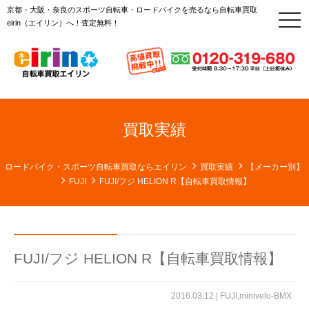
京都・大阪・奈良のスポーツ自転車・ロードバイクを売るなら自転車買取
t
eirin（エイリン）へ！査定無料！
o
g
g
l
e
n
a
v
i
g
買取実績
a
t
i
o
ロードバイク・スポーツ自転車買取ならエイリン
買取実績
【メーカー別】
n
FUJI
FUJI/フジ HELION R【自転車買取情報】
FUJI/フジ HELION R【自転車買取情報】
2016.03.12 |
FUJI
,
minivelo-BMX