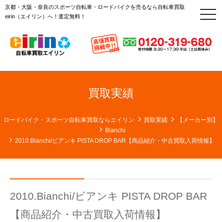
京都・大阪・奈良のスポーツ自転車・ロードバイクを売るなら自転車買取
t
eirin（エイリン）へ！査定無料！
o
g
g
l
e
n
a
v
i
g
買取実績
a
t
i
o
ロードバイク・スポーツ自転車買取ならエイリン
買取実績
【メーカー別】
n
Bianchi
2010.Bianchi/ビアンキ PISTA DROP BAR【商品紹介・中古買取入荷情報】
2010.Bianchi/ビアンキ PISTA DROP BAR
【商品紹介・中古買取入荷情報】