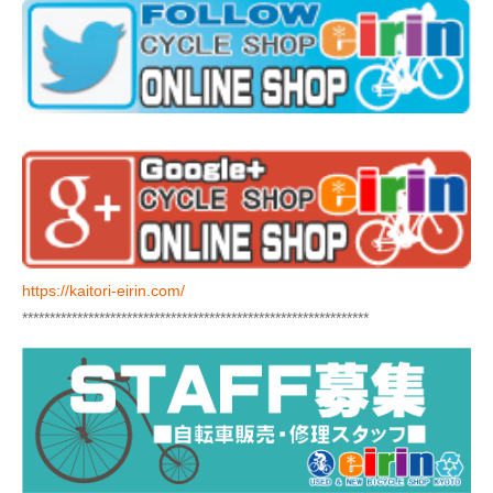
https://kaitori-eirin.com/
***************************************************************