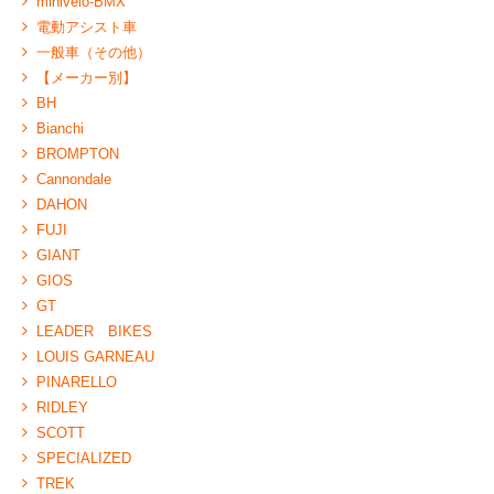
minivelo-BMX
電動アシスト車
一般車（その他）
【メーカー別】
BH
Bianchi
BROMPTON
Cannondale
DAHON
FUJI
GIANT
GIOS
GT
LEADER BIKES
LOUIS GARNEAU
PINARELLO
RIDLEY
SCOTT
SPECIALIZED
TREK