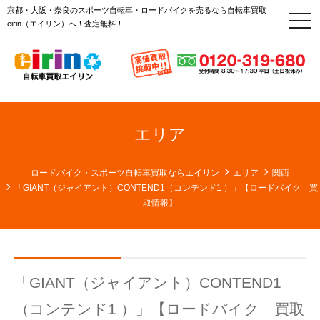
京都・大阪・奈良のスポーツ自転車・ロードバイクを売るなら自転車買取
t
eirin（エイリン）へ！査定無料！
o
g
g
l
e
n
a
v
i
g
エリア
a
t
i
o
ロードバイク・スポーツ自転車買取ならエイリン
エリア
関西
n
「GIANT（ジャイアント）CONTEND1（コンテンド1 ）」【ロードバイク 買
取情報】
「GIANT（ジャイアント）CONTEND1
（コンテンド1 ）」【ロードバイク 買取