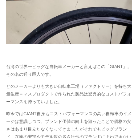
台湾の世界一ビッグな自転車メーカーと言えばこの「GIANT」。
その名の通り巨人です。
どのメーカーよりも大きい自転車工場（ファクトリー）を持ち大
量生産＝マスプロダクトで作られた製品は驚異的なコストパフォ
ーマンスを誇っていました。
昨今ではGIANT自身もコストパフォーマンスの高い自転車のイメ
ージは意識しつつ、ブランド価値の向上を狙ったことで価格の安
さはあまり目立たなくなってきましたがそれでもビッグブラン
ド。在庫の安定やモデル数の多さは他のブランドにまねできない