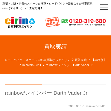
京都・大阪・奈良のスポーツ自転車・ロードバイクを売るなら自転車買取
t
eirin（エイリン）へ！査定無料！
o
g
g
l
e
n
a
v
i
g
買取実績
a
t
i
o
ロードバイク・スポーツ自転車買取ならエイリン
買取実績
【車種別】
n
minivelo-BMX
rainbow/レインボー Darth Vader Jr.
rainbow/レインボー Darth Vader Jr.
2016.06.17 |
minivelo-BMX