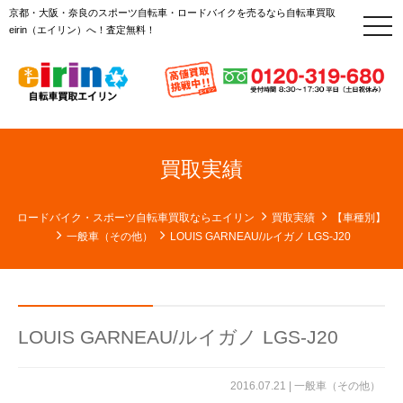
京都・大阪・奈良のスポーツ自転車・ロードバイクを売るなら自転車買取
t
eirin（エイリン）へ！査定無料！
o
g
g
l
e
n
a
v
i
g
買取実績
a
t
i
o
ロードバイク・スポーツ自転車買取ならエイリン
買取実績
【車種別】
n
一般車（その他）
LOUIS GARNEAU/ルイガノ LGS-J20
LOUIS GARNEAU/ルイガノ LGS-J20
2016.07.21 |
一般車（その他）