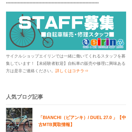
***************************************************************
サイクルショップエイリンでは一緒に働いてくれるスタッフを募
集しています！【未経験者歓迎】自転車の販売や修理に興味ある
方は是非ご連絡ください。
詳しくはコチラ⇒
人気ブログ記事
「BIANCHI（ビアンキ）/ DUEL 27.0 」【中
古MTB買取情報】