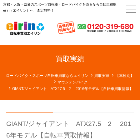
京都・大阪・奈良のスポーツ自転車・ロードバイクを売るなら自転車買取
t
eirin（エイリン）へ！査定無料！
o
g
g
l
e
n
a
v
i
g
買取実績
a
t
i
o
ロードバイク・スポーツ自転車買取ならエイリン
買取実績
【車種別】
n
マウンテンバイク
GIANT/ジャイアント ATX27.5 2 2016年モデル【自転車買取情報】
GIANT/ジャイアント ATX27.5 2 201
6年モデル【自転車買取情報】