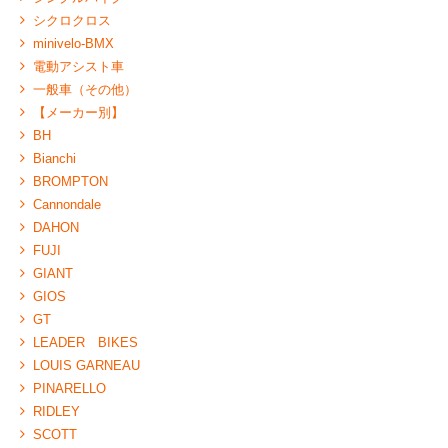
シクロクロス
minivelo-BMX
電動アシスト車
一般車（その他）
【メーカー別】
BH
Bianchi
BROMPTON
Cannondale
DAHON
FUJI
GIANT
GIOS
GT
LEADER BIKES
LOUIS GARNEAU
PINARELLO
RIDLEY
SCOTT