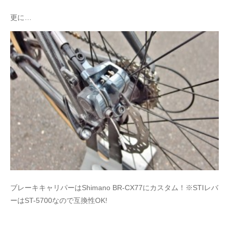
更に…
ブレーキキャリパーはShimano BR-CX77にカスタム！※STIレバ
ーはST-5700なので互換性OK!