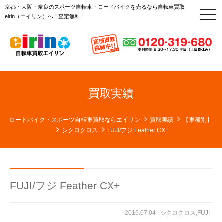
京都・大阪・奈良のスポーツ自転車・ロードバイクを売るなら自転車買取
t
eirin（エイリン）へ！査定無料！
o
g
g
l
e
n
a
v
i
g
買取実績
a
t
i
o
ロードバイク・スポーツ自転車買取ならエイリン
買取実績
【車種別】
n
シクロクロス
FUJI/フジ Feather CX+
FUJI/フジ Feather CX+
2016.07.04 |
シクロクロス
,
FUJI