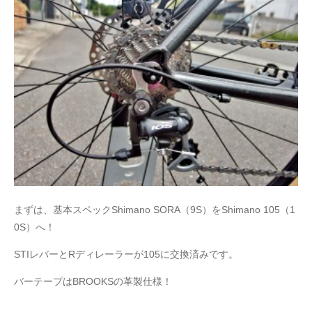
まずは、基本スペックShimano SORA（9S）をShimano 105（1
0S）へ！
STIレバーとRディレーラーが105に交換済みです。
バーテープはBROOKSの革製仕様！