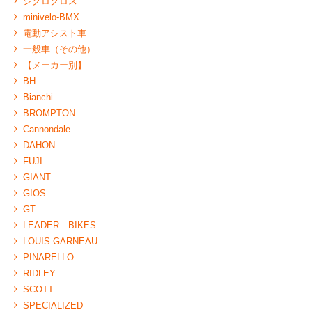
シクロクロス
minivelo-BMX
電動アシスト車
一般車（その他）
【メーカー別】
BH
Bianchi
BROMPTON
Cannondale
DAHON
FUJI
GIANT
GIOS
GT
LEADER BIKES
LOUIS GARNEAU
PINARELLO
RIDLEY
SCOTT
SPECIALIZED