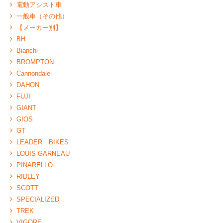
電動アシスト車
一般車（その他）
【メーカー別】
BH
Bianchi
BROMPTON
Cannondale
DAHON
FUJI
GIANT
GIOS
GT
LEADER BIKES
LOUIS GARNEAU
PINARELLO
RIDLEY
SCOTT
SPECIALIZED
TREK
VIGORE