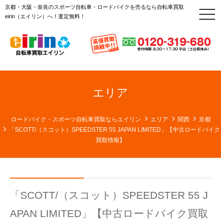
京都・大阪・奈良のスポーツ自転車・ロードバイクを売るなら自転車買取
t
eirin（エイリン）へ！査定無料！
o
g
g
l
e
n
a
v
i
g
エリア
a
t
i
o
ロードバイク・スポーツ自転車買取ならエイリン
エリア
関西
京都
n
「SCOTT/（スコット）SPEEDSTER 55 JAPAN LIMITED」【中古ロードバイク
買取情報】
「SCOTT/（スコット）SPEEDSTER 55 J
APAN LIMITED」【中古ロードバイク買取