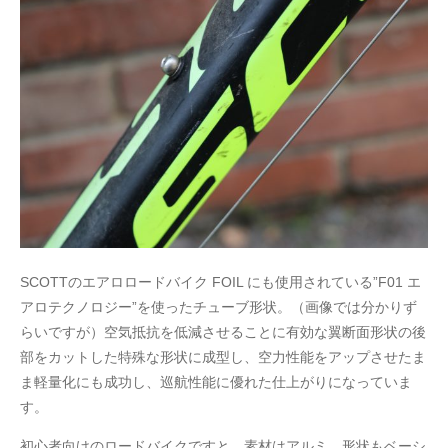
SCOTTのエアロロードバイク FOIL にも使用されている”F01 エ
アロテクノロジー”を使ったチューブ形状。（画像では分かりず
らいですが）空気抵抗を低減させることに有効な翼断面形状の後
部をカットした特殊な形状に成型し、空力性能をアップさせたま
ま軽量化にも成功し、巡航性能に優れた仕上がりになっていま
す。
初心者向けのロードバイクですと、素材はアルミ、形状もベーシ