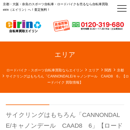
京都・大阪・奈良のスポーツ自転車・ロードバイクを売るなら自転車買取
t
eirin（エイリン）へ！査定無料！
o
g
g
l
e
n
a
v
i
g
エリア
a
t
i
o
ロードバイク・スポーツ自転車買取ならエイリン
エリア
関西
京都
n
サイクリングはもちろん「CANNONDALE/キャノンデール CAAD8 6」【ロ
ードバイク 買取情報】
サイクリングはもちろん「CANNONDAL
E/キャノンデール CAAD8 6」【ロード