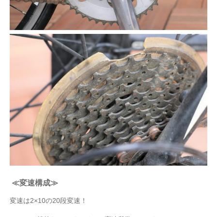
≪変速構成≫
変速は2×10の20段変速！