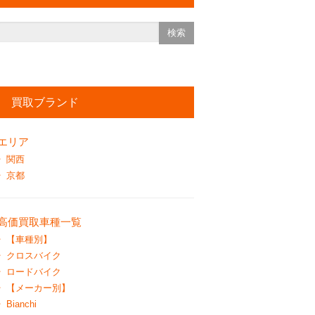
買取ブランド
エリア
関西
京都
高価買取車種一覧
【車種別】
クロスバイク
ロードバイク
【メーカー別】
Bianchi