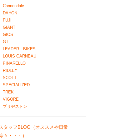
Cannondale
DAHON
FUJI
GIANT
GIOS
GT
LEADER BIKES
LOUIS GARNEAU
PINARELLO
RIDLEY
SCOTT
SPECIALIZED
TREK
VIGORE
ブリヂストン
スタッフBLOG（オススメや日常
等々・・・）