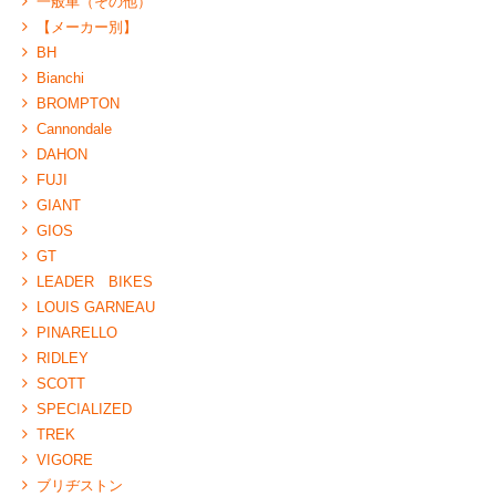
一般車（その他）
【メーカー別】
BH
Bianchi
BROMPTON
Cannondale
DAHON
FUJI
GIANT
GIOS
GT
LEADER BIKES
LOUIS GARNEAU
PINARELLO
RIDLEY
SCOTT
SPECIALIZED
TREK
VIGORE
ブリヂストン