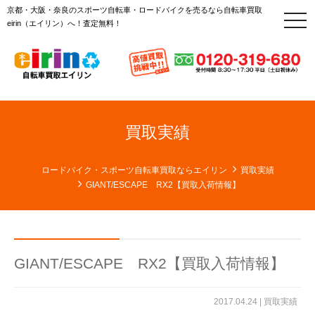
京都・大阪・奈良のスポーツ自転車・ロードバイクを売るなら自転車買取
t
eirin（エイリン）へ！査定無料！
o
g
g
l
e
n
a
v
i
g
買取実績
a
t
i
o
ロードバイク・スポーツ自転車買取ならエイリン
買取実績
n
GIANT/ESCAPE RX2【買取入荷情報】
GIANT/ESCAPE RX2【買取入荷情報】
2017.04.24 |
買取実績