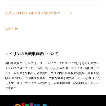
スタッフBLOG（オススメや日常等々・・・）
お知らせ
エイリンの自転車買取について
自転車買取エイリンでは、ロードバイク、クロスバイクはもちろんマウン
テンバイクやミニベロ、BMX、折りたたみ自転車、ファミリー自転車、ア
シスト自転車まで幅広く高価買取。エリア内出張買取査定無料！買取査定
額30,000円以上で全国送料無料！ 大切な愛車を次のオーナーへお届けいた
します。スポーツサイクルの買取は、人気車種関西一の高額査定チャレン
ジ宣言中！