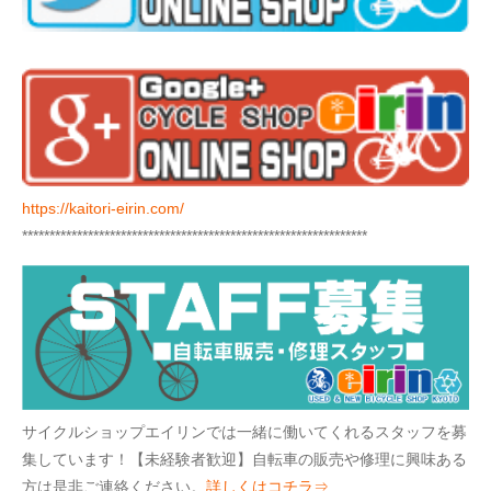
https://kaitori-eirin.com/
***************************************************************
サイクルショップエイリンでは一緒に働いてくれるスタッフを募
集しています！【未経験者歓迎】自転車の販売や修理に興味ある
方は是非ご連絡ください。
詳しくはコチラ⇒