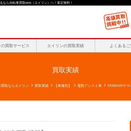
なら自転車買取eirin（エイリン）へ！査定無料！
ンの買取サービス
エイリンの買取実績
よくあるご
買取実績
車買取ならエイリン
買取実績
【車種別】
電動アシスト車
YAMAHA/ヤ