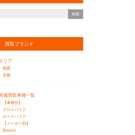
買取ブランド
エリア
関西
京都
高価買取車種一覧
【車種別】
クロスバイク
ロードバイク
【メーカー別】
Bianchi