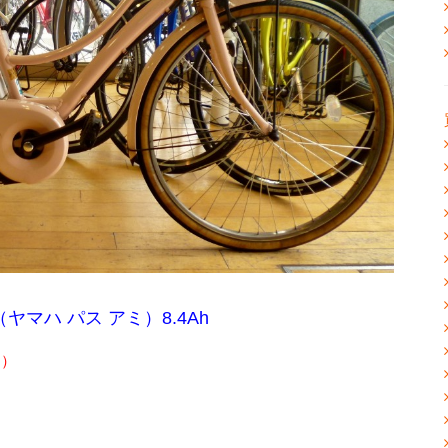
i（ヤマハ パス アミ）8.4Ah
別）