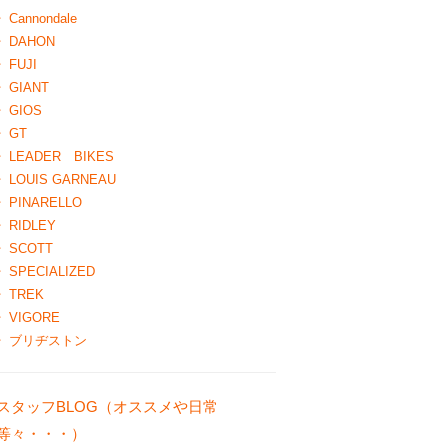
Cannondale
DAHON
FUJI
GIANT
GIOS
GT
LEADER BIKES
LOUIS GARNEAU
PINARELLO
RIDLEY
SCOTT
SPECIALIZED
TREK
VIGORE
ブリヂストン
スタッフBLOG（オススメや日常
等々・・・）