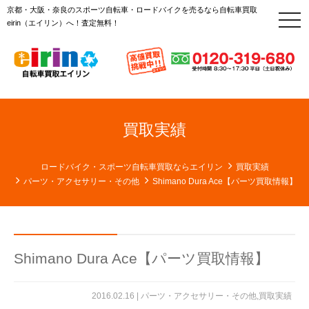
京都・大阪・奈良のスポーツ自転車・ロードバイクを売るなら自転車買取
t
eirin（エイリン）へ！査定無料！
o
g
g
l
e
n
a
v
i
g
買取実績
a
t
i
o
ロードバイク・スポーツ自転車買取ならエイリン
買取実績
n
パーツ・アクセサリー・その他
Shimano Dura Ace【パーツ買取情報】
Shimano Dura Ace【パーツ買取情報】
2016.02.16 |
パーツ・アクセサリー・その他
,
買取実績