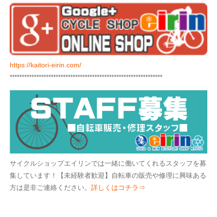
https://kaitori-eirin.com/
***************************************************************
サイクルショップエイリンでは一緒に働いてくれるスタッフを募
集しています！【未経験者歓迎】自転車の販売や修理に興味ある
方は是非ご連絡ください。
詳しくはコチラ⇒