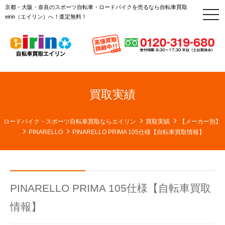
京都・大阪・奈良のスポーツ自転車・ロードバイクを売るなら自転車買取
t
eirin（エイリン）へ！査定無料！
o
g
g
l
e
n
a
v
i
g
買取実績
a
t
i
o
ロードバイク・スポーツ自転車買取ならエイリン
買取実績
【メーカー別】
n
PINARELLO
PINARELLO PRIMA 105仕様【自転車買取情報】
PINARELLO PRIMA 105仕様【自転車買取
情報】