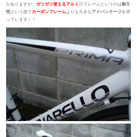
がありますが、
ガツガツ使えるアルミ
のフレームというのは
耐久
性
という面で
カーボンフレーム
よりも大きな
アドバンテージ
を持
っています！！