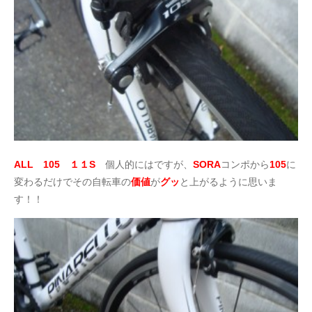
ALL 105 １１S
個人的にはですが、
SORA
コンポから
105
に
変わるだけでその自転車の
価値
が
グッ
と上がるように思いま
す！！