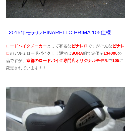
2015年モデル PINARELLO PRIMA 105仕様
ロードバイクメーカー
として有名な
ピナレロ
ですがそんな
ピナレ
ロ
の
アルミロードバイク！！
通常は
SORA
組で定価￥
134000
の
品ですが、
京都のロードバイク専門店オリジナルモデル
で
105
に
変更されています！！