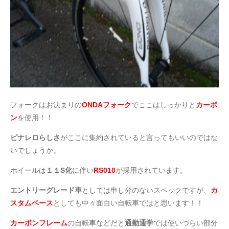
フォークはお決まりの
ONDAフォーク
でここはしっかりと
カーボ
ン
を使用！！
ピナレロらしさ
がここに集約されていると言ってもいいのではな
いでしょうか。
ホイールは
１１S化
に伴い
RS010
が採用されています。
エントリーグレード車
としては申し分のないスペックですが、
カ
スタムベース
としても中々面白い自転車ではと思います！！
カーボンフレーム
の自転車などだと
通勤通学
では使いづらい部分