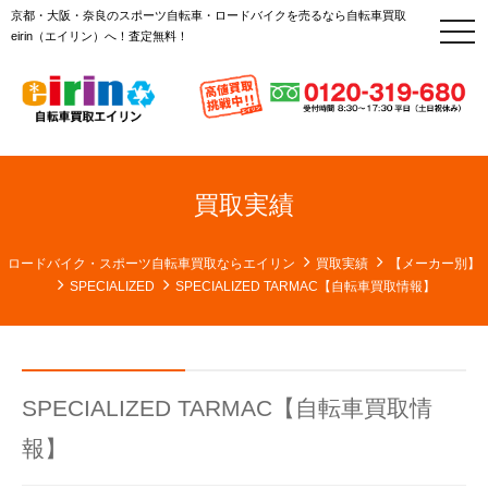
京都・大阪・奈良のスポーツ自転車・ロードバイクを売るなら自転車買取
t
eirin（エイリン）へ！査定無料！
o
g
g
l
e
n
a
v
i
g
買取実績
a
t
i
o
ロードバイク・スポーツ自転車買取ならエイリン
買取実績
【メーカー別】
n
SPECIALIZED
SPECIALIZED TARMAC【自転車買取情報】
SPECIALIZED TARMAC【自転車買取情
報】