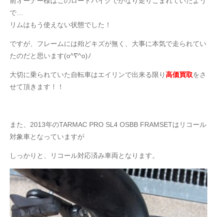
前オーナー様はこのロードバイクでかなり走りこまれていたよう
で…
リムはもう使えない状態でした！
ですが、フレームには殆どキズが無く、大事に本気で走られてい
たのだと思います(o^∇^o)ﾉ
大切に乗られていた自転車はエイリンで出来る限り
高価買取
をさ
せて頂きます！！
また、2013年のTARMAC PRO SL4 OSBB FRAMSETはリコール
対象車となっていますが
しっかりと、リコール対応済み車両となります。