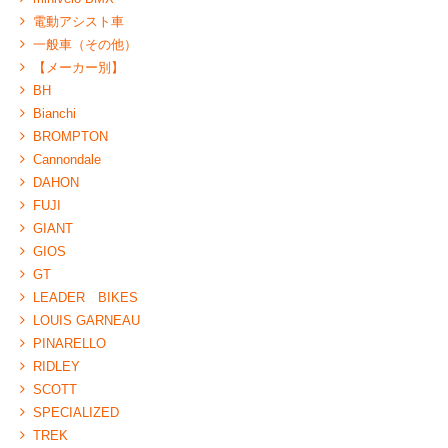
電動アシスト車
一般車（その他）
【メーカー別】
BH
Bianchi
BROMPTON
Cannondale
DAHON
FUJI
GIANT
GIOS
GT
LEADER BIKES
LOUIS GARNEAU
PINARELLO
RIDLEY
SCOTT
SPECIALIZED
TREK