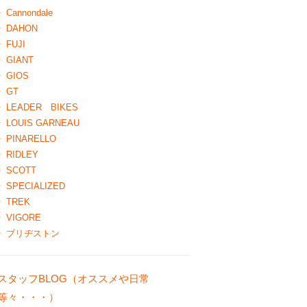
Cannondale
DAHON
FUJI
GIANT
GIOS
GT
LEADER BIKES
LOUIS GARNEAU
PINARELLO
RIDLEY
SCOTT
SPECIALIZED
TREK
VIGORE
ブリヂストン
スタッフBLOG（オススメや日常
等々・・・）