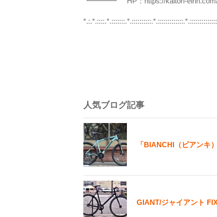
┗━━━┛ HP：https://kaitori-eirin.com
*.:.*.::::.*.:::::::.*.::::::::::.*.:::::::::::::.*.::::::::::::::
人気ブログ記事
「BIANCHI（ビアンキ）
GIANT/ジャイアント F