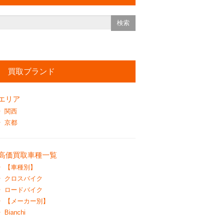
買取ブランド
エリア
関西
京都
高価買取車種一覧
【車種別】
クロスバイク
ロードバイク
【メーカー別】
Bianchi