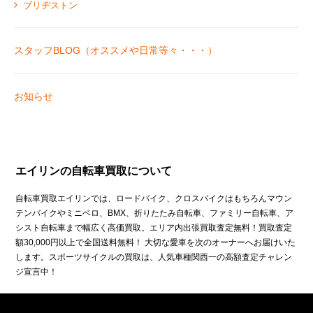
ブリヂストン
スタッフBLOG（オススメや日常等々・・・）
お知らせ
エイリンの自転車買取について
自転車買取エイリンでは、ロードバイク、クロスバイクはもちろんマウン
テンバイクやミニベロ、BMX、折りたたみ自転車、ファミリー自転車、ア
シスト自転車まで幅広く高価買取。エリア内出張買取査定無料！買取査定
額30,000円以上で全国送料無料！ 大切な愛車を次のオーナーへお届けいた
します。スポーツサイクルの買取は、人気車種関西一の高額査定チャレン
ジ宣言中！