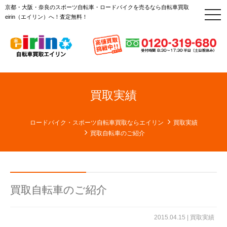
京都・大阪・奈良のスポーツ自転車・ロードバイクを売るなら自転車買取
t
eirin（エイリン）へ！査定無料！
o
g
g
l
e
n
a
v
i
g
買取実績
a
t
i
o
ロードバイク・スポーツ自転車買取ならエイリン
買取実績
n
買取自転車のご紹介
買取自転車のご紹介
2015.04.15 |
買取実績