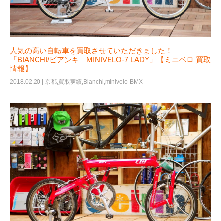
人気の高い自転車を買取させていただきました！
「BIANCHI/ビアンキ MINIVELO-7 LADY」【ミニベロ 買取
情報】
2018.02.20 |
京都
,
買取実績
,
Bianchi
,
minivelo-BMX