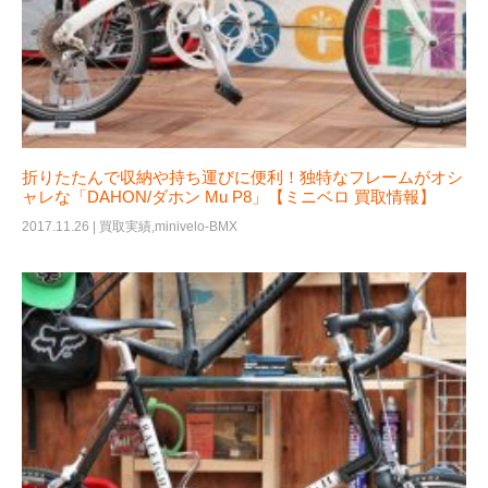
折りたたんで収納や持ち運びに便利！独特なフレームがオシ
ャレな「DAHON/ダホン Mu P8」【ミニベロ 買取情報】
2017.11.26 |
買取実績
,
minivelo-BMX