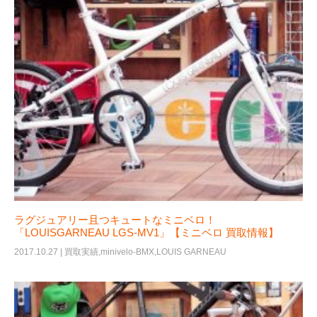
ラグジュアリー且つキュートなミニベロ！
「LOUISGARNEAU LGS-MV1」【ミニベロ 買取情報】
2017.10.27 |
買取実績
,
minivelo-BMX
,
LOUIS GARNEAU