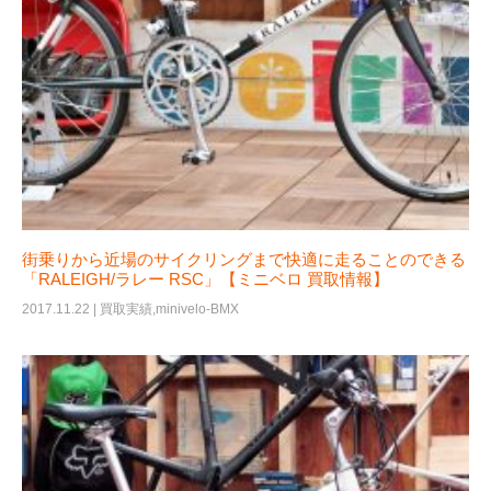
街乗りから近場のサイクリングまで快適に走ることのできる
「RALEIGH/ラレー RSC」【ミニベロ 買取情報】
2017.11.22 |
買取実績
,
minivelo-BMX