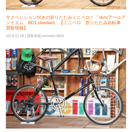
サスペンション付きの折りたたみミニベロ！「r&m/アールア
ンドエム BD1 standard」【ミニベロ 折りたたみ自転車
買取情報】
2018.01.06 |
買取実績
,
minivelo-BMX