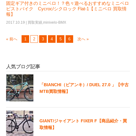
固定ギア付きのミニベロ！？色々遊べるおすすめなミニベロ
ピストバイク Cycroc/シクロック Flat-1【ミニベロ 買取情
報】
2017.10.19 |
買取実績
,
minivelo-BMX
« 前へ
1
2
3
4
5
6
次へ »
人気ブログ記事
「BIANCHI（ビアンキ）/ DUEL 27.0 」【中古
MTB買取情報】
GIANT/ジャイアント FIXER F【商品紹介・買
取情報】