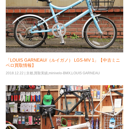
「LOUIS GARNEAU/（ルイガノ） LGS-MV 1」【中古ミニ
ベロ買取情報】
2018.12.22 |
京都
,
買取実績
,
minivelo-BMX
,
LOUIS GARNEAU