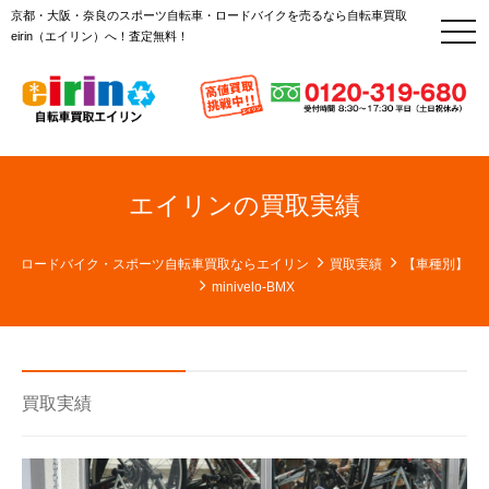
京都・大阪・奈良のスポーツ自転車・ロードバイクを売るなら自転車買取
t
eirin（エイリン）へ！査定無料！
o
g
g
l
e
n
a
v
i
g
エイリンの買取実績
a
t
i
o
ロードバイク・スポーツ自転車買取ならエイリン
買取実績
【車種別】
n
minivelo-BMX
買取実績