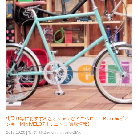
街乗り等におすすめなオシャレなミニベロ！ Bianchi/ビア
ンキ MINIVELO7【ミニベロ 買取情報】
2017.10.20 |
買取実績
,
Bianchi
,
minivelo-BMX