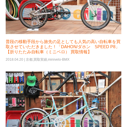
普段の移動手段から旅先の足としても人気の高い自転車を買
取させていただきました！「DAHON/ダホン SPEED P8」
【折りたたみ自転車（ミニベロ） 買取情報】
2018.04.20 |
京都
,
買取実績
,
minivelo-BMX