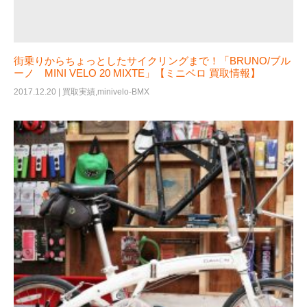
街乗りからちょっとしたサイクリングまで！「BRUNO/ブル
ーノ MINI VELO 20 MIXTE」【ミニベロ 買取情報】
2017.12.20 |
買取実績
,
minivelo-BMX