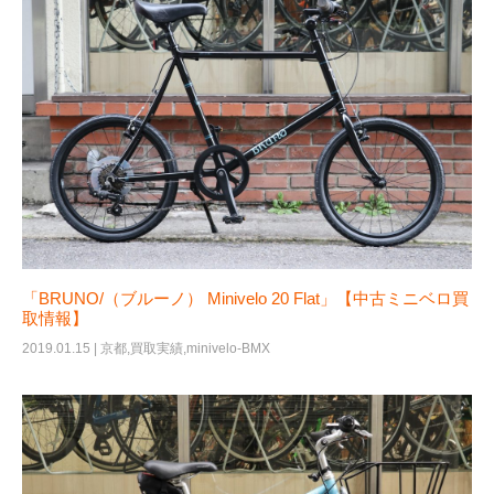
「BRUNO/（ブルーノ） Minivelo 20 Flat」【中古ミニベロ買
取情報】
2019.01.15 |
京都
,
買取実績
,
minivelo-BMX