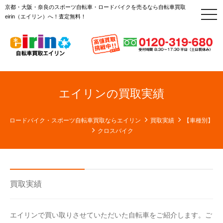
京都・大阪・奈良のスポーツ自転車・ロードバイクを売るなら自転車買取
t
eirin（エイリン）へ！査定無料！
o
g
g
l
e
n
a
v
i
g
エイリンの買取実績
a
t
i
o
ロードバイク・スポーツ自転車買取ならエイリン
買取実績
【車種別】
n
クロスバイク
買取実績
エイリンで買い取りさせていただいた自転車をご紹介します。ご