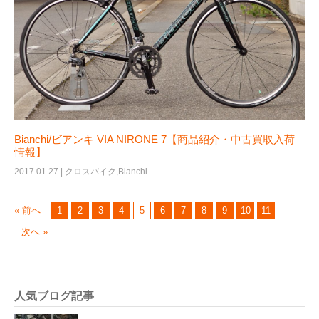
Bianchi/ビアンキ VIA NIRONE 7【商品紹介・中古買取入荷
情報】
2017.01.27 |
クロスバイク
,
Bianchi
« 前へ
1
2
3
4
5
6
7
8
9
10
11
次へ »
人気ブログ記事