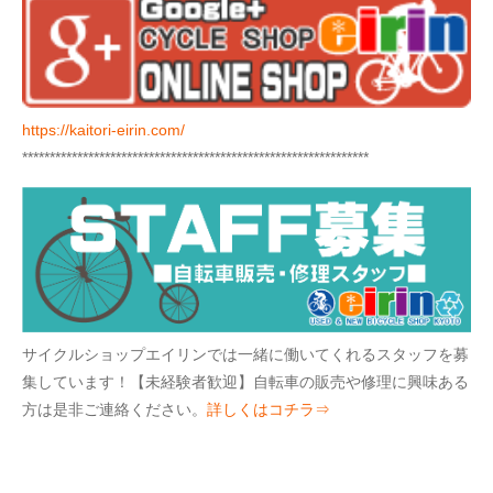
https://kaitori-eirin.com/
***************************************************************
サイクルショップエイリンでは一緒に働いてくれるスタッフを募
集しています！【未経験者歓迎】自転車の販売や修理に興味ある
方は是非ご連絡ください。
詳しくはコチラ⇒