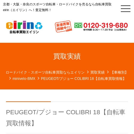
京都・大阪・奈良のスポーツ自転車・ロードバイクを売るなら自転車買取
t
eirin（エイリン）へ！査定無料！
o
g
g
l
e
n
a
v
i
g
買取実績
a
t
i
o
ロードバイク・スポーツ自転車買取ならエイリン
買取実績
【車種別】
n
minivelo-BMX
PEUGEOT/プジョー COLIBRI 18【自転車買取情報】
PEUGEOT/プジョー COLIBRI 18【自転車
買取情報】