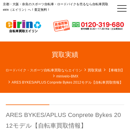
京都・大阪・奈良のスポーツ自転車・ロードバイクを売るなら自転車買取
t
eirin（エイリン）へ！査定無料！
o
g
g
l
e
n
a
v
i
g
買取実績
a
t
i
o
ロードバイク・スポーツ自転車買取ならエイリン
買取実績
【車種別】
n
minivelo-BMX
ARES BYKES/APLUS Conprete Bykes 2012モデル【自転車買取情報】
ARES BYKES/APLUS Conprete Bykes 20
12モデル【自転車買取情報】