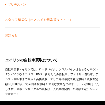
ブリヂストン
スタッフBLOG（オススメや日常等々・・・）
お知らせ
エイリンの自転車買取について
自転車買取エイリンでは、ロードバイク、クロスバイクはもちろんマウン
テンバイクやミニベロ、BMX、折りたたみ自転車、ファミリー自転車、ア
シスト自転車まで幅広く高価買取。エリア内出張買取査定無料！買取査定
額30,000円以上で全国送料無料！ 大切な愛車を次のオーナーへお届けいた
します。スポーツサイクルの買取は、人気車種関西一の高額査定チャレン
ジ宣言中！