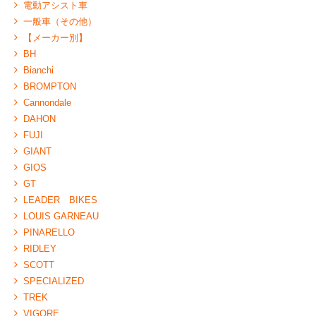
電動アシスト車
一般車（その他）
【メーカー別】
BH
Bianchi
BROMPTON
Cannondale
DAHON
FUJI
GIANT
GIOS
GT
LEADER BIKES
LOUIS GARNEAU
PINARELLO
RIDLEY
SCOTT
SPECIALIZED
TREK
VIGORE