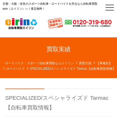
京都・大阪・奈良のスポーツ自転車・ロードバイクを売るなら自転車買取
t
eirin（エイリン）へ！査定無料！
o
g
g
l
e
n
a
v
i
g
買取実績
a
t
i
o
ロードバイク・スポーツ自転車買取ならエイリン
買取実績
【車種別】
n
ロードバイク
SPECIALIZED/スペシャライズド Tarmac【自転車買取情報】
SPECIALIZED/スペシャライズド Tarmac
【自転車買取情報】