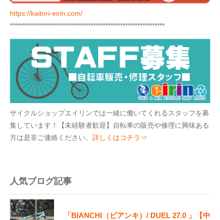
https://kaitori-eirin.com/
***************************************************************
サイクルショップエイリンでは一緒に働いてくれるスタッフを募
集しています！【未経験者歓迎】自転車の販売や修理に興味ある
方は是非ご連絡ください。
詳しくはコチラ⇒
人気ブログ記事
「BIANCHI（ビアンキ）/ DUEL 27.0 」【中