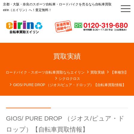
京都・大阪・奈良のスポーツ自転車・ロードバイクを売るなら自転車買取
t
eirin（エイリン）へ！査定無料！
o
g
g
l
e
n
a
v
i
g
買取実績
a
t
i
o
ロードバイク・スポーツ自転車買取ならエイリン
買取実績
【車種別】
n
シクロクロス
GIOS/ PURE DROP （ジオス/ピュア・ドロップ）【自転車買取情報】
GIOS/ PURE DROP （ジオス/ピュア・ド
ロップ）【自転車買取情報】