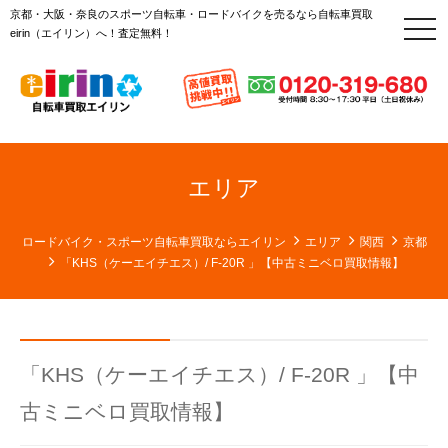
京都・大阪・奈良のスポーツ自転車・ロードバイクを売るなら自転車買取
t
eirin（エイリン）へ！査定無料！
o
g
g
l
e
n
a
v
i
g
エリア
a
t
i
o
ロードバイク・スポーツ自転車買取ならエイリン
エリア
関西
京都
n
「KHS（ケーエイチエス）/ F-20R 」【中古ミニベロ買取情報】
「KHS（ケーエイチエス）/ F-20R 」【中
古ミニベロ買取情報】