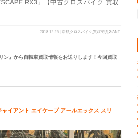
ESCAPE RX3」【中古クロスバイク 買取
2018.12.25 |
京都
,
クロスバイク
,
買取実績
,
GIANT
リン』から自転車買取情報をお送りします！今回買取
RX3（ジャイアント エイケープ アールエックス スリ