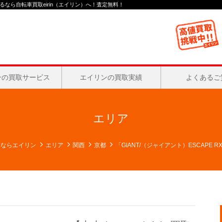
なら自転車買取eirin（エイリン）へ！査定無料！
ンの買取サービス
エイリンの買取実績
よくあるご
エリア
取ならエイリン
エリア
関西
京都
「GIANT/（ジャイアント）ESCAPE