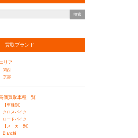
買取ブランド
エリア
関西
京都
高価買取車種一覧
【車種別】
クロスバイク
ロードバイク
【メーカー別】
Bianchi