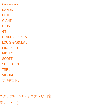
Cannondale
DAHON
FUJI
GIANT
GIOS
GT
LEADER BIKES
LOUIS GARNEAU
PINARELLO
RIDLEY
SCOTT
SPECIALIZED
TREK
VIGORE
ブリヂストン
スタッフBLOG（オススメや日常
等々・・・）