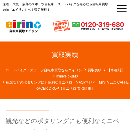
京都・大阪・奈良のスポーツ自転車・ロードバイクを売るなら自転車買取
t
eirin（エイリン）へ！査定無料！
o
g
g
l
e
n
a
v
i
g
買取実績
a
t
i
o
ロードバイク・スポーツ自転車買取ならエイリン
買取実績
【車種別】
n
minivelo-BMX
観光などのポタリングにも便利なミニベロ MASI/マジィ MINI VELO CAFFE
RACER DROP【ミニベロ 買取情報】
観光などのポタリングにも便利なミニベ