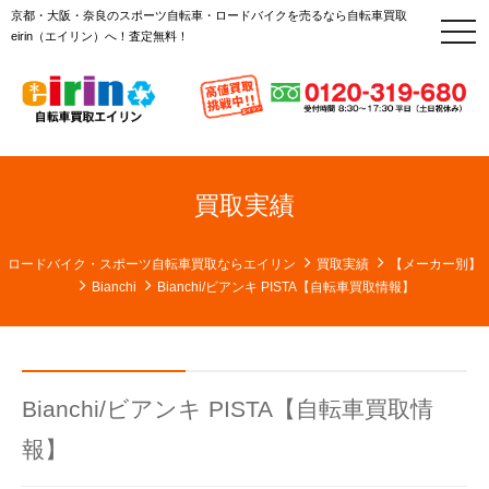
京都・大阪・奈良のスポーツ自転車・ロードバイクを売るなら自転車買取
t
eirin（エイリン）へ！査定無料！
o
g
g
l
e
n
a
v
i
g
買取実績
a
t
i
o
ロードバイク・スポーツ自転車買取ならエイリン
買取実績
【メーカー別】
n
Bianchi
Bianchi/ビアンキ PISTA【自転車買取情報】
Bianchi/ビアンキ PISTA【自転車買取情
報】