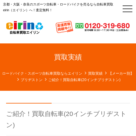
京都・大阪・奈良のスポーツ自転車・ロードバイクを売るなら自転車買取
t
eirin（エイリン）へ！査定無料！
o
g
g
l
e
n
a
v
i
g
買取実績
a
t
i
o
ロードバイク・スポーツ自転車買取ならエイリン
買取実績
【メーカー別】
n
ブリヂストン
ご紹介！買取自転車(20インチブリヂストン)
ご紹介！買取自転車(20インチブリヂスト
ン)