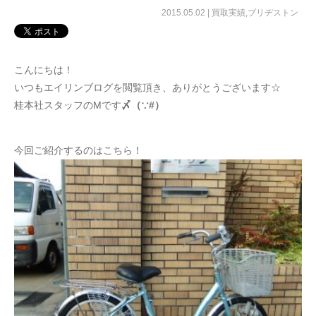
2015.05.02 |
買取実績
,
ブリヂストン
こんにちは！
いつもエイリンブログを閲覧頂き、ありがとうございます☆
桂本社スタッフのMです
〆（∵#）
今回ご紹介するのはこちら！