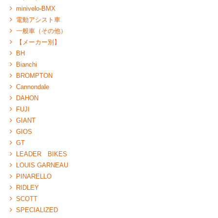
minivelo-BMX
電動アシスト車
一般車（その他）
【メーカー別】
BH
Bianchi
BROMPTON
Cannondale
DAHON
FUJI
GIANT
GIOS
GT
LEADER BIKES
LOUIS GARNEAU
PINARELLO
RIDLEY
SCOTT
SPECIALIZED